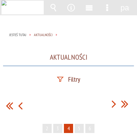
pane
Wyszukiwarka
Narzędzia
Menu
Menu
główne
szczegół
JESTEŚ TUTAJ
AKTUALNOŚCI
AKTUALNOŚCI
Filtry
Szukana fraza
Data publikacji
2
3
4
5
6
—