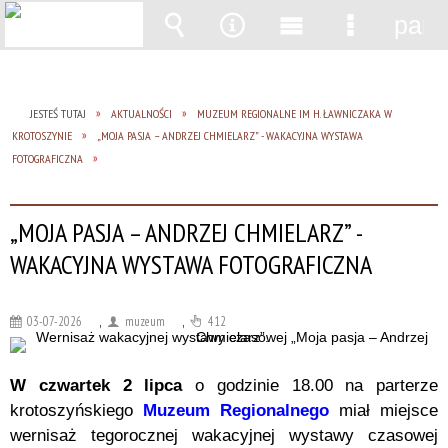
pane
Wyszukiwarka
Narzędzia
Menu
Menu
główne
szczegół
JESTEŚ TUTAJ
AKTUALNOŚCI
MUZEUM REGIONALNE IM H. ŁAWNICZAKA W
KROTOSZYNIE
„MOJA PASJA – ANDRZEJ CHMIELARZ” - WAKACYJNA WYSTAWA
FOTOGRAFICZNA
„MOJA PASJA – ANDRZEJ CHMIELARZ” -
WAKACYJNA WYSTAWA FOTOGRAFICZNA
03-07-2026
,
muzeum
,
412
W czwartek 2 lipca
o godzinie 18.00 na parterze
krotoszyńskiego
Muzeum Regionalnego
miał miejsce
wernisaż tegorocznej wakacyjnej wystawy czasowej