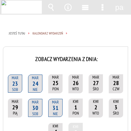
pane
Wyszukiwarka
Narzędzia
Menu
Menu
główne
szczegół
JESTEŚ TUTAJ
KALENDARZ WYDARZEŃ
ZOBACZ WYDARZENIA Z DNIA:
MAR
MAR
MAR
MAR
MAR
MAR
25
26
27
28
23
24
PON
WTO
ŚRO
CZW
SOB
NIE
MAR
KWI
KWI
KWI
MAR
MAR
29
1
2
3
30
31
PIĄ
PON
WTO
ŚRO
SOB
NIE
KWI
KWI