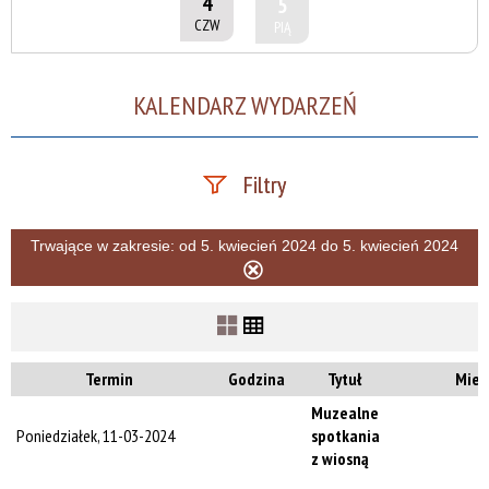
4
5
CZW
PIĄ
KALENDARZ WYDARZEŃ
Filtry
Szukana fraza
Trwające w zakresie:
od 5. kwiecień 2024 do 5. kwiecień 2024
Usuń
ten
filtr
Kategoria
Termin
Godzina
Tytuł
Miej
Trwające w
Muzealne
zakresie
Poniedziałek, 11-03-2024
spotkania
z wiosną
—