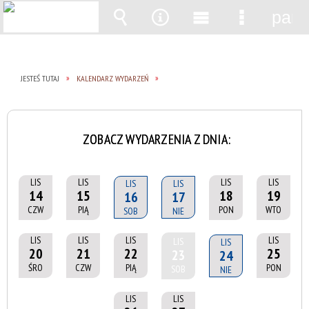
pane
Wyszukiwarka
Narzędzia
Menu
Menu
główne
szczegół
JESTEŚ TUTAJ
KALENDARZ WYDARZEŃ
ZOBACZ WYDARZENIA Z DNIA:
LIS
LIS
LIS
LIS
LIS
LIS
14
15
18
19
16
17
CZW
PIĄ
PON
WTO
SOB
NIE
LIS
LIS
LIS
LIS
LIS
LIS
20
21
22
25
23
24
ŚRO
CZW
PIĄ
PON
SOB
NIE
LIS
LIS