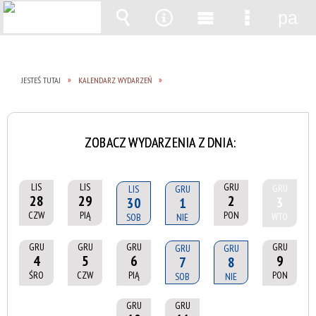
pane
Wyszukiwarka
Narzędzia
Menu
Menu
główne
szczegół
JESTEŚ TUTAJ
KALENDARZ WYDARZEŃ
ZOBACZ WYDARZENIA Z DNIA:
LIS
LIS
GRU
GRU
LIS
GRU
28
29
2
3
30
1
CZW
PIĄ
PON
WTO
SOB
NIE
GRU
GRU
GRU
GRU
GRU
GRU
4
5
6
9
7
8
ŚRO
CZW
PIĄ
PON
SOB
NIE
GRU
GRU