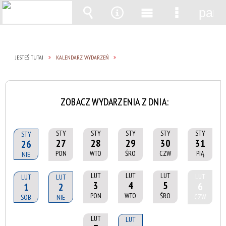
pane
Wyszukiwarka
Narzędzia
Menu
Menu
główne
szczegół
JESTEŚ TUTAJ
KALENDARZ WYDARZEŃ
ZOBACZ WYDARZENIA Z DNIA:
STY
STY
STY
STY
STY
STY
27
28
29
30
31
26
PON
WTO
ŚRO
CZW
PIĄ
NIE
LUT
LUT
LUT
LUT
LUT
LUT
3
4
5
6
1
2
PON
WTO
ŚRO
CZW
SOB
NIE
LUT
LUT