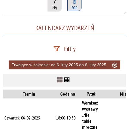
7
8
PIĄ
SOB
KALENDARZ WYDARZEŃ
Filtry
Szukana fraza
Trwające w zakresie:
od 6. luty 2025 do 6. luty 2025
Usuń
ten
filtr
Kategoria
Termin
Godzina
Tytuł
Miej
Wernisaż
Trwające w
wystawy
zakresie
„Nie
Czwartek, 06-02-2025
18:00-19:30
takie
—
mroczne