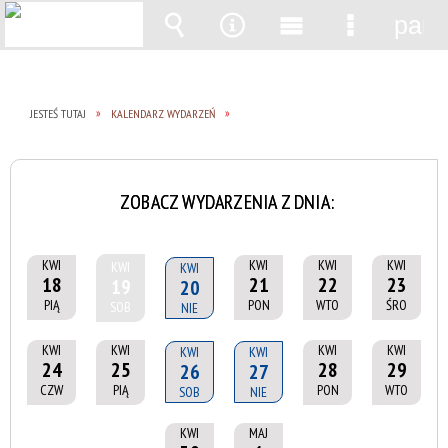
pane
Wyszukiwarka
Narzędzia
Menu
Menu
główne
szczegół
JESTEŚ TUTAJ
KALENDARZ WYDARZEŃ
ZOBACZ WYDARZENIA Z DNIA:
KWI
KWI
KWI
KWI
KWI
KWI
18
21
22
23
19
20
PIĄ
PON
WTO
ŚRO
SOB
NIE
KWI
KWI
KWI
KWI
KWI
KWI
24
25
28
29
26
27
CZW
PIĄ
PON
WTO
SOB
NIE
KWI
MAJ