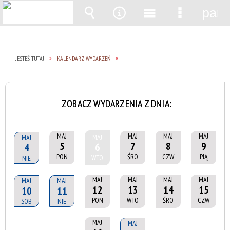
pane
Wyszukiwarka
Narzędzia
Menu
Menu
główne
szczegół
JESTEŚ TUTAJ
KALENDARZ WYDARZEŃ
ZOBACZ WYDARZENIA Z DNIA:
MAJ
MAJ
MAJ
MAJ
MAJ
MAJ
5
7
8
9
6
4
PON
ŚRO
CZW
PIĄ
WTO
NIE
MAJ
MAJ
MAJ
MAJ
MAJ
MAJ
12
13
14
15
10
11
PON
WTO
ŚRO
CZW
SOB
NIE
MAJ
MAJ