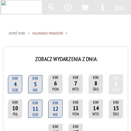
pane
Wyszukiwarka
Narzędzia
Menu
Menu
główne
szczegół
JESTEŚ TUTAJ
KALENDARZ WYDARZEŃ
ZOBACZ WYDARZENIA Z DNIA:
KWI
KWI
KWI
KWI
KWI
KWI
6
7
8
9
4
5
PON
WTO
ŚRO
CZW
SOB
NIE
KWI
KWI
KWI
KWI
KWI
KWI
10
13
14
15
11
12
PIĄ
PON
WTO
ŚRO
SOB
NIE
KWI
KWI