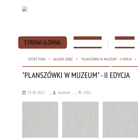
STRONA GŁÓWNA
AKTUALNOŚCI
HISTORIA
JESTEŚ TUTAJ
GALERIE ZDJĘĆ
"PLANSZÓWKI W MUZEUM" - II EDYCJA
"PLANSZÓWKI W MUZEUM" - II EDYCJA
13-10-2022
,
muzeum
,
1363