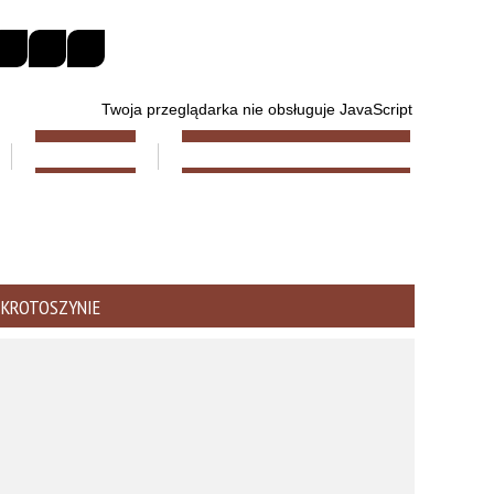
Twoja przeglądarka nie obsługuje JavaScript
W SPRZEDAŻY
KONTAKT I GODZINY OTWARCIA
 KROTOSZYNIE