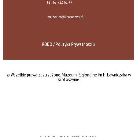
tel.
62 722 61 47
muzeum@krotoszyn.pl
RODO / Polityka Prywatności »
© Wszelkie prawa zastrzeżone,
Muzeum Regionalne im H. Ławniczaka w
Krotoszynie