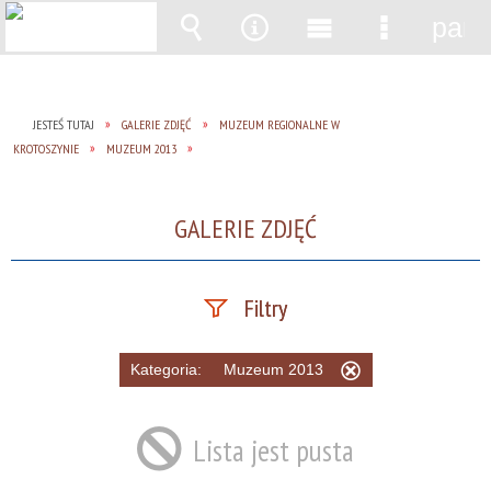
pane
Wyszukiwarka
Narzędzia
Menu
Menu
główne
szczegół
JESTEŚ TUTAJ
GALERIE ZDJĘĆ
MUZEUM REGIONALNE W
KROTOSZYNIE
MUZEUM 2013
GALERIE ZDJĘĆ
Filtry
Fraza
Kategoria:
Muzeum 2013
Usuń
ten
filtr
Lista jest pusta
Kategoria