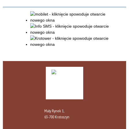
Publikacja od
—
Mały Rynek 1,
63-700 Krotoszyn